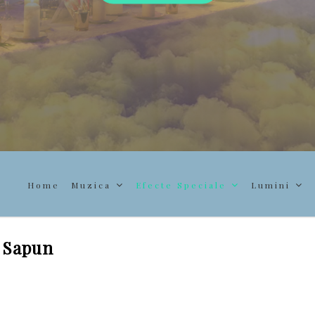
Home
Muzica
Efecte Speciale
Lumini
e Sapun