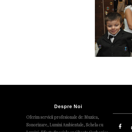
Despre Noi
Oferim servicii profesionale de: Muzica,
Sonorizare, Lumini Ambientale, Schela cu