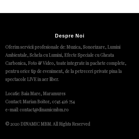
Despre Noi
Oferim servicii profesionale de: Muzica, Sonorizare, Lumini
Ambientale, Schela cu Lumini, Efecte Speciale cu Gheata
Carbonica, Foto & Video, toate integrate in pachete complete
,
pentru orice tip de eveniment, de la petreceri private pina la
spectacole LIVE in aer liber.
Locatie: Baia Mare, Maramures
Contact: Marian Boitor, 0745 426 754
e-mail: contact@dinamicmbm.ro
© 2020 DINAMIC MBM. All Rights Reserved