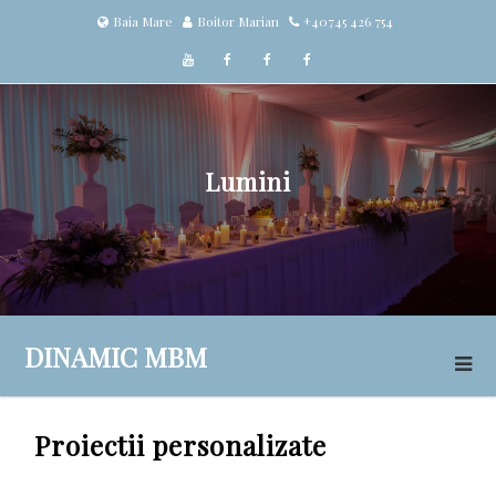
Skip
Baia Mare
Boitor Marian
+40745 426 754
to
content
Efecte speciale
Foto & Video
Lumini
DINAMIC MBM
Proiectii personalizate