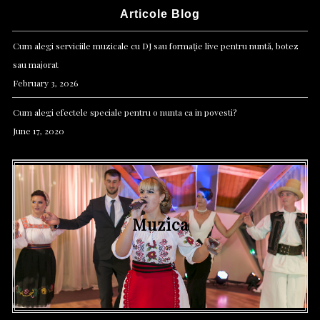
Articole Blog
Cum alegi serviciile muzicale cu DJ sau formație live pentru nuntă, botez
sau majorat
February 3, 2026
Cum alegi efectele speciale pentru o nunta ca in povesti?
June 17, 2020
Efecte speciale
Foto & Video
Muzica
Lumini