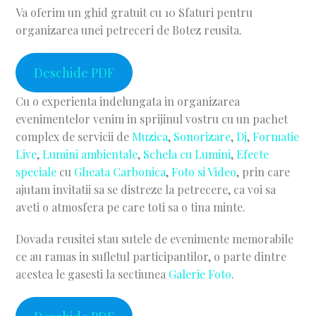
Va oferim un ghid gratuit cu 10 Sfaturi pentru
organizarea unei petreceri de Botez reusita.
Deschide PDF
Cu o experienta indelungata in organizarea
evenimentelor venim in sprijinul vostru cu un pachet
complex de servicii de
Muzica
,
Sonorizare
,
Dj
,
Formatie
Live
,
Lumini ambientale
,
Schela cu Lumini
,
Efecte
speciale
cu
Gheata Carbonica
,
Foto si Video
, prin care
ajutam invitatii sa se distreze la petrecere, ca voi sa
aveti o atmosfera pe care toti sa o tina minte.
Dovada reusitei stau sutele de evenimente memorabile
ce au ramas in sufletul participantilor, o parte dintre
acestea le gasesti la sectiunea
Galerie Foto
.