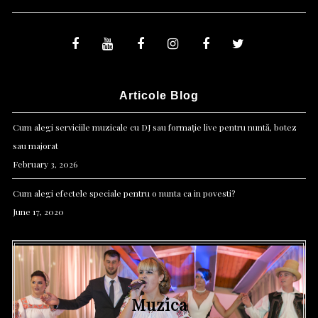
Articole Blog
Cum alegi serviciile muzicale cu DJ sau formație live pentru nuntă, botez
sau majorat
February 3, 2026
Cum alegi efectele speciale pentru o nunta ca in povesti?
June 17, 2020
Efecte speciale
Foto & Video
Muzica
Lumini