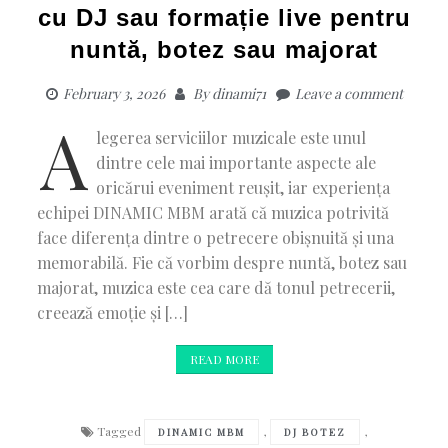
cu DJ sau formație live pentru
nuntă, botez sau majorat
February 3, 2026
By
dinami71
Leave a comment
A
legerea serviciilor muzicale este unul
dintre cele mai importante aspecte ale
oricărui eveniment reușit, iar experiența
echipei DINAMIC MBM arată că muzica potrivită
face diferența dintre o petrecere obișnuită și una
memorabilă. Fie că vorbim despre nuntă, botez sau
majorat, muzica este cea care dă tonul petrecerii,
creează emoție și […]
READ MORE
Tagged
,
,
DINAMIC MBM
DJ BOTEZ