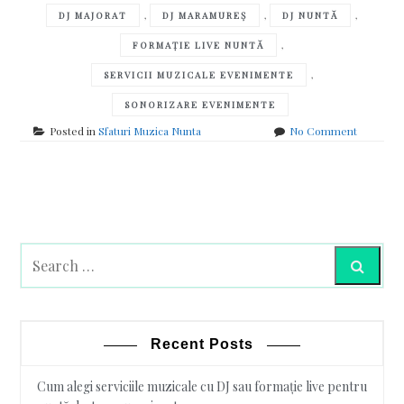
,
,
,
DJ MAJORAT
DJ MARAMUREȘ
DJ NUNTĂ
,
FORMAȚIE LIVE NUNTĂ
,
SERVICII MUZICALE EVENIMENTE
SONORIZARE EVENIMENTE
on
Posted in
Sfaturi Muzica Nunta
No Comment
Cum
alegi
serviciile
Posts
muzicale
cu
navigation
DJ
sau
formație
Search
live
pentru
nuntă,
botez
Recent Posts
sau
majorat
Cum alegi serviciile muzicale cu DJ sau formație live pentru